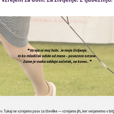
❝ Vzreja ni moj hobi. Je moje življenje.
In ko mladiček odide od mene – povezava ostane.
Zame je vsaka oddaja začetek, ne konec. ❞
jev. Tukaj ne vzrejamo psov za številke — vzrejamo jih, ker verjamemo v bit