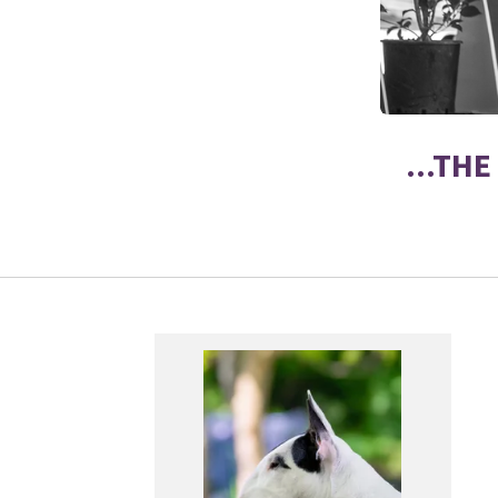
...TH