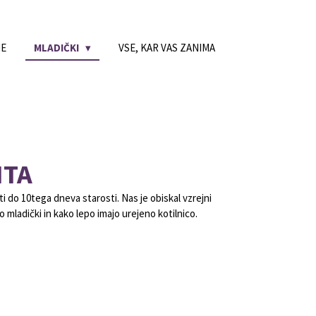
NE
MLADIČKI
VSE, KAR VAS ZANIMA
NTA
i do 10tega dneva starosti. Nas je obiskal vzrejni
 mladički in kako lepo imajo urejeno kotilnico.