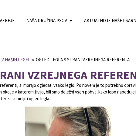
 VZREJE
NAŠA DRUŽINA PSOV
AKTUALNO IZ NAŠE PSAR
IV NAŠIH LEGEL
»
OGLED LEGLA S STRANI VZREJNEGA REFERENTA
TRANI VZREJNEGA REFERE
ireferenti, si morajo ogledati vsako leglo. Po novem je to potrebno opravit
n okolje v katerem živijo, bili smo deležni vseh pohval kako lepo napedujejo
er za temeljiti ogled legla.