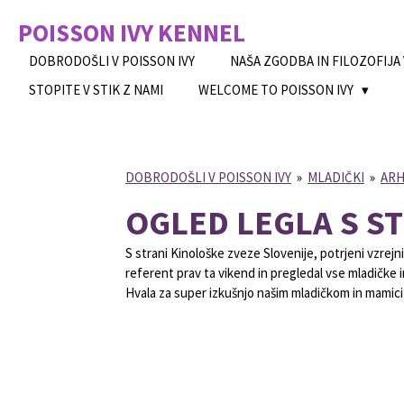
Skip
POISSON IVY
KENNEL
to
main
DOBRODOŠLI V POISSON IVY
NAŠA ZGODBA IN FILOZOFIJA
content
STOPITE V STIK Z NAMI
WELCOME TO POISSON IVY
DOBRODOŠLI V POISSON IVY
»
MLADIČKI
»
ARH
OGLED LEGLA S S
S strani Kinološke zveze Slovenije, potrjeni vzrejn
referent prav ta vikend in pregledal vse mladičke i
Hvala za super izkušnjo našim mladičkom in mamici t