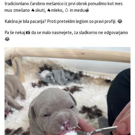
tradicionlano čarobno mešanico iz
prvi obrok ponudimo kot mes
mus zmešano 🐐skuti, 🐐mleko, 🥚 in medu🍯
Kakšna je bila pacarija? Proti preteklim leglom so pravi profiji. 😂
Pa še nekaj 📸 da se malo nasmejete, za sladkorno ne odgovarjamo
😂