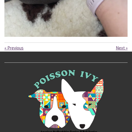
«
Previous
Next
»