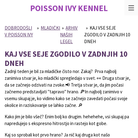
POISSON IVY
KENNEL
Skip
to
main
content
DOBRODOŠLI
»
MLADIČKI
»
ARHIV
»
KAJ VSE SEJE
V POISSON IVY
NAŠIH
ZGODILO V ZADNJIH 10
LEGEL
DNEH
KAJ VSE SEJE ZGODILO V ZADNJIH 10
DNEH
Zadnji teden je bil za mladičke čisto nor. Zakaj?
Prva najbolj
zanimiva stvar je, ko mladički spregledajo v svet.
👀
Druga stvar je,
da se začnejo odzivati na zvoke.
📢
Tretja stvar je, da jim počasi
začnemo predstavljati "tapravo" hrano.
🍕I
n najbolj zanimivo v
vsemu skupaj je, ko vidimo kako se začnejo zavedati počasi svoje
okolice in raziskovanje se lahko začne.
🔎
Kako jim je bilo všeč? Enim bolj ko drugim. hehehehe, vsi skupaj pa
napredujejo s ekspresno hitrostjo in rastejo kot gobe.
Kaj so sprobali kot prvo hrano? Ja nič kaj druga kot našo