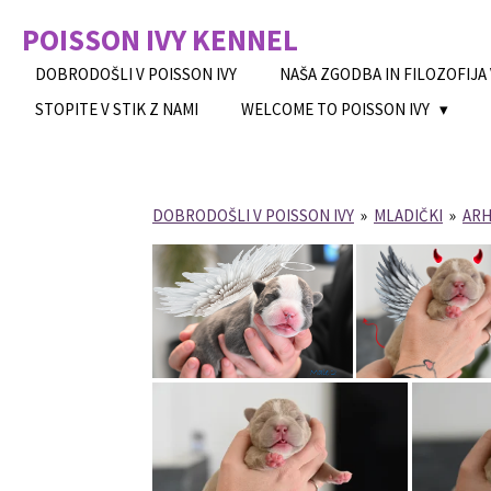
Skip
POISSON IVY
KENNEL
to
main
DOBRODOŠLI V POISSON IVY
NAŠA ZGODBA IN FILOZOFIJA
content
STOPITE V STIK Z NAMI
WELCOME TO POISSON IVY
DOBRODOŠLI V POISSON IVY
»
MLADIČKI
»
ARH