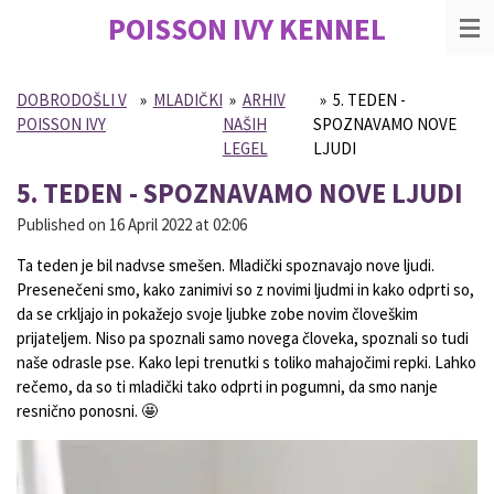
POISSON IVY
KENNEL
Skip
to
main
content
DOBRODOŠLI V
»
MLADIČKI
»
ARHIV
»
5. TEDEN -
POISSON IVY
NAŠIH
SPOZNAVAMO NOVE
LEGEL
LJUDI
5. TEDEN - SPOZNAVAMO NOVE LJUDI
Published on 16 April 2022 at 02:06
Ta teden je bil nadvse smešen. Mladički spoznavajo nove ljudi.
Presenečeni smo, kako zanimivi so z novimi ljudmi in kako odprti so,
da se crkljajo in pokažejo svoje ljubke zobe novim človeškim
prijateljem. Niso pa spoznali samo novega človeka, spoznali so tudi
naše odrasle pse. Kako lepi trenutki s toliko mahajočimi repki. Lahko
rečemo, da so ti mladički tako odprti in pogumni, da smo nanje
resnično ponosni.
🤩