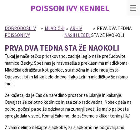
POISSON IVY
KENNEL
Skip
to
main
content
DOBRODOŠLI V
»
MLADIČKI
»
ARHIV
»
PRVA DVA TEDNA
POISSON IVY
NAŠIH LEGEL
STA ŽE NAOKOLI
PRVA DVA TEDNA STA ŽE NAOKOLI
Tukaj je naše težko pričakovano, zadnje leglo naše prečudovite
mamice Becky. Spet nas je razveselila s preklasnima mladičkoma.
Mladička odraščata kot gobice, sta močna in zelo rada jesta.
Opazovali bi jih lahko cele dneve. Tako lušnih mladičkov še nismo
imeli.
Že kažeta, da je čas da naredimo prostor za lulanje in kakanje.
Osvajata že celotno kotilnico in sta zelo radovedna. Nosek dela na
polno, počasi pa se že odzivata na zunanji svet, še malo pa bosta
spregledala v svet. Komaj čakamo, da začnemo s kliker teningi. 😊
Z vami delimo nekaj te sladkobe, za sladkorno ne odgovarjamo.