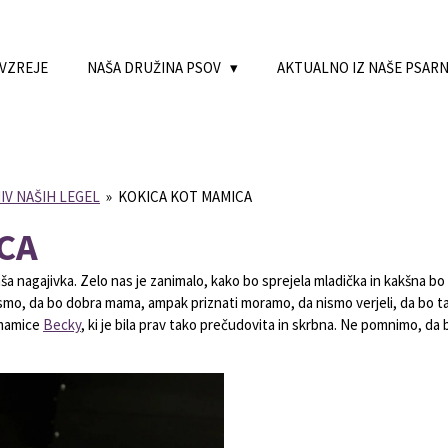
 VZREJE
NAŠA DRUŽINA PSOV
AKTUALNO IZ NAŠE PSAR
IV NAŠIH LEGEL
»
KOKICA KOT MAMICA
CA
naša nagajivka. Zelo nas je zanimalo, kako bo sprejela mladička in kakšna 
smo, da bo dobra mama, ampak priznati moramo, da nismo verjeli, da bo t
 mamice
Becky
, ki je bila prav tako prečudovita in skrbna. Ne pomnimo, da 