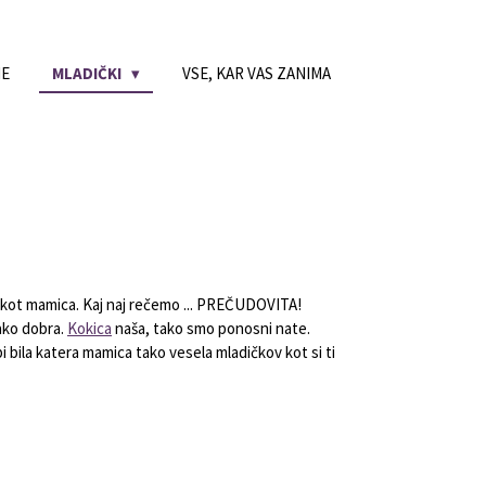
NE
MLADIČKI
VSE, KAR VAS ZANIMA
bo kot mamica. Kaj naj rečemo ... PREČUDOVITA!
ako dobra.
Kokica
naša, tako smo ponosni nate.
bi bila katera mamica tako vesela mladičkov kot si ti