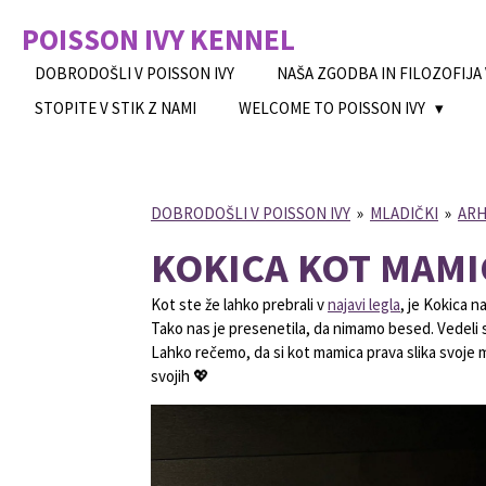
Skip
POISSON IVY
KENNEL
to
main
DOBRODOŠLI V POISSON IVY
NAŠA ZGODBA IN FILOZOFIJA
content
STOPITE V STIK Z NAMI
WELCOME TO POISSON IVY
DOBRODOŠLI V POISSON IVY
»
MLADIČKI
»
ARH
KOKICA KOT MAMI
Kot ste že lahko prebrali v
najavi legla
, je Kokica 
Tako nas je presenetila, da nimamo besed. Vedeli 
Lahko rečemo, da si kot mamica prava slika svoje
svojih
💖