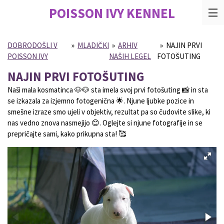
POISSON IVY
KENNEL
Skip
to
main
content
DOBRODOŠLI V
»
MLADIČKI
»
ARHIV
»
NAJIN PRVI
POISSON IVY
NAŠIH LEGEL
FOTOŠUTING
NAJIN PRVI FOTOŠUTING
Naši mala kosmatinca 🐶🐶 sta imela svoj prvi fotošuting 📸 in sta
se izkazala za izjemno fotogenična 🌟. Njune ljubke pozice in
smešne izraze smo ujeli v objektiv, rezultat pa so čudovite slike, ki
nas vedno znova nasmejijo 😊. Oglejte si njune fotografije in se
prepričajte sami, kako prikupna sta! 🥰