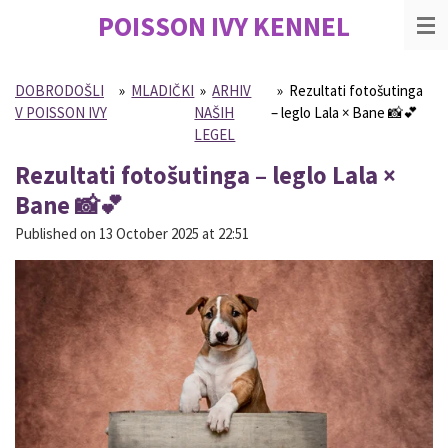
POISSON IVY
KENNEL
Skip
to
main
content
DOBRODOŠLI
»
MLADIČKI
»
ARHIV
»
Rezultati fotošutinga
V POISSON IVY
NAŠIH
– leglo Lala × Bane 📸💕
LEGEL
Rezultati fotošutinga – leglo Lala ×
Bane 📸💕
Published on 13 October 2025 at 22:51