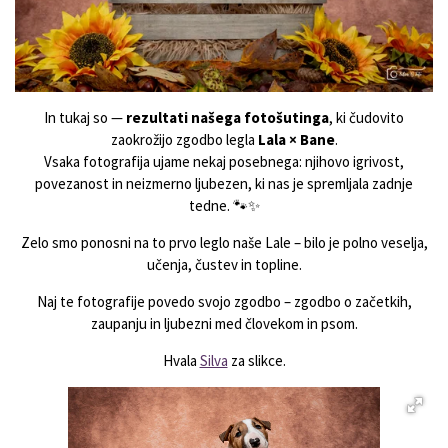
In tukaj so —
rezultati našega fotošutinga
, ki čudovito
zaokrožijo zgodbo legla
Lala × Bane
.
Vsaka fotografija ujame nekaj posebnega: njihovo igrivost,
povezanost in neizmerno ljubezen, ki nas je spremljala zadnje
tedne. 🐾✨
Zelo smo ponosni na to prvo leglo naše Lale – bilo je polno veselja,
učenja, čustev in topline.
Naj te fotografije povedo svojo zgodbo – zgodbo o začetkih,
zaupanju in ljubezni med človekom in psom.
Hvala
Silva
za slikce.