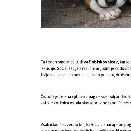
Ta teden smo imeli tudi
več obiskovalcev
, kar j
izkušnje. Socializacija z različnimi ljudmi je čudovit
življenja – in vsi so pokazali, da so prijazni, družabni
Čistoča je še ena njihova zmaga – vse bolj pridno lu
zato je kotilnica ostala skoraj brez nezgod. Pamet
Vsak mladiček vedno bolj kaže svoj značaj – od po
v vsako novo igro, do tistih bolj umirjenih, ki najp