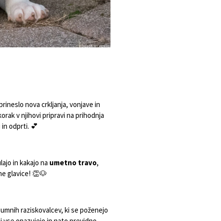
e prineslo nova crkljanja, vonjave in
 korak v njihovi pripravi na prihodnja
 in odprti. 💕
lajo in kakajo na
umetno travo
,
ne glavice! 👏🐶
gumnih raziskovalcev, ki se poženejo
rej vse opazujejo in nato previdno