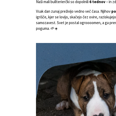
Naši mali bullterierčki so dopolnili
6 tednov
– in zd
Vsak dan zunaj preživijo vedno več časa. Njihov
po
igrišče, kjer se lovijo, skačejo čez ovire, raziskuje
samozavest. Svet je postal ogroooomen, a ga prem
poguma. 🌱☀️