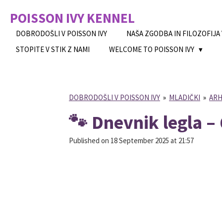
Skip
POISSON IVY
KENNEL
to
main
DOBRODOŠLI V POISSON IVY
NAŠA ZGODBA IN FILOZOFIJA
content
STOPITE V STIK Z NAMI
WELCOME TO POISSON IVY
DOBRODOŠLI V POISSON IVY
»
MLADIČKI
»
ARH
🐾 Dnevnik legla – 
Published on 18 September 2025 at 21:57