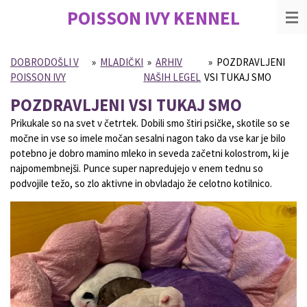
POISSON IVY
KENNEL
Skip
to
main
content
DOBRODOŠLI V
»
MLADIČKI
»
ARHIV
»
POZDRAVLJENI
POISSON IVY
NAŠIH LEGEL
VSI TUKAJ SMO
POZDRAVLJENI VSI TUKAJ SMO
Prikukale so na svet v četrtek. Dobili smo štiri psičke, skotile so se
močne in vse so imele močan sesalni nagon tako da vse kar je bilo
potebno je dobro mamino mleko in seveda začetni kolostrom, ki je
najpomembnejši. Punce super napredujejo v enem tednu so
podvojile težo, so zlo aktivne in obvladajo že celotno kotilnico.