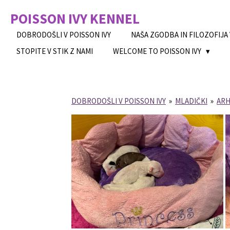
Skip
POISSON IVY
KENNEL
to
main
DOBRODOŠLI V POISSON IVY
NAŠA ZGODBA IN FILOZOFIJA
content
STOPITE V STIK Z NAMI
WELCOME TO POISSON IVY
DOBRODOŠLI V POISSON IVY
»
MLADIČKI
»
ARH