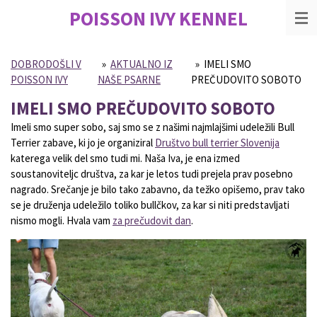
POISSON IVY
KENNEL
Skip
to
main
content
DOBRODOŠLI V
»
AKTUALNO IZ
»
IMELI SMO
POISSON IVY
NAŠE PSARNE
PREČUDOVITO SOBOTO
IMELI SMO PREČUDOVITO SOBOTO
Imeli smo super sobo, saj smo se z našimi najmlajšimi udeležili Bull
Terrier zabave, ki jo je organiziral
Društvo bull terrier Slovenija
katerega velik del smo tudi mi. Naša Iva, je ena izmed
soustanoviteljc društva, za kar je letos tudi prejela prav posebno
nagrado. Srečanje je bilo tako zabavno, da težko opišemo, prav tako
se je druženja udeležilo toliko bullčkov, za kar si niti predstavljati
nismo mogli. Hvala vam
za prečudovit dan
.