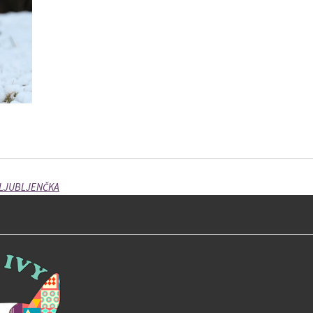
 LJUBLJENČKA