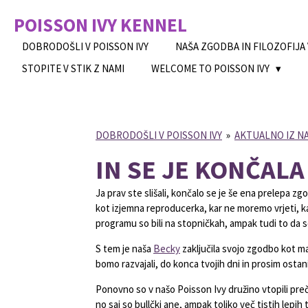
Skip
POISSON IVY
KENNEL
to
main
DOBRODOŠLI V POISSON IVY
NAŠA ZGODBA IN FILOZOFIJA
content
STOPITE V STIK Z NAMI
WELCOME TO POISSON IVY
DOBRODOŠLI V POISSON IVY
»
AKTUALNO IZ N
IN SE JE KONČAL
Ja prav ste slišali, končalo se je še ena prelepa zg
kot izjemna reproducerka, kar ne moremo vrjeti, kaj
programu so bili na stopničkah, ampak tudi to da s
S tem je naša
Becky
zaključila svojo zgodbo kot ma
bomo razvajali, do konca tvojih dni in prosim osta
Ponovno so v našo Poisson Ivy družino vtopili preču
no saj so bullčki ane, ampak toliko več tistih lepi