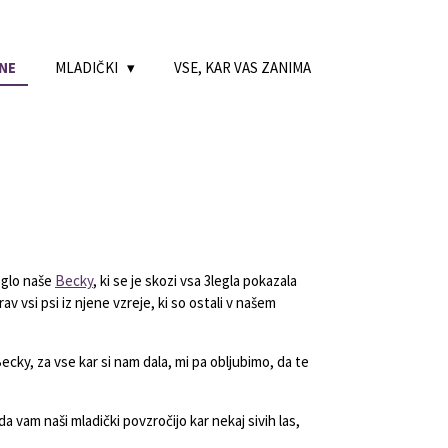
NE
MLADIČKI
VSE, KAR VAS ZANIMA
leglo naše
Becky
, ki se je skozi vsa 3legla pokazala
v vsi psi iz njene vzreje, ki so ostali v našem
cky, za vse kar si nam dala, mi pa obljubimo, da te
a vam naši mladički povzročijo kar nekaj sivih las,