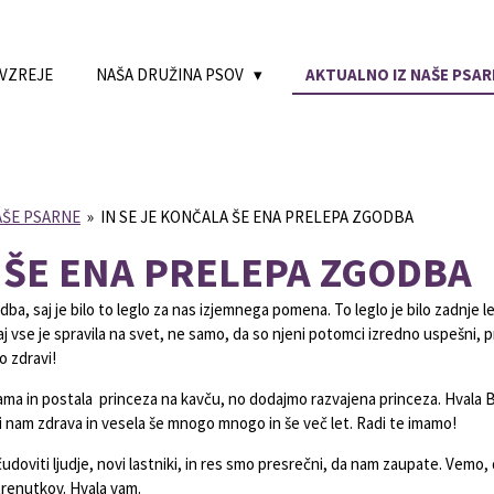
 VZREJE
NAŠA DRUŽINA PSOV
AKTUALNO IZ NAŠE PSAR
AŠE PSARNE
»
IN SE JE KONČALA ŠE ENA PRELEPA ZGODBA
A ŠE ENA PRELEPA ZGODBA
odba, saj je bilo to leglo za nas izjemnega pomena. To leglo je bilo zadnje 
 vse je spravila na svet, ne samo, da so njeni potomci izredno uspešni, pra
o zdravi!
ma in postala princeza na kavču, no dodajmo razvajena princeza. Hvala Be
ni nam zdrava in vesela še mnogo mnogo in še več let. Radi te imamo!
doviti ljudje, novi lastniki, in res smo presrečni, da nam zaupate. Vemo, d
h trenutkov. Hvala vam.