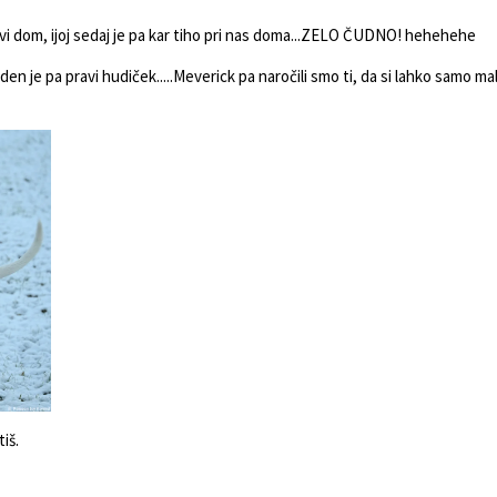
novi dom, ijoj sedaj je pa kar tiho pri nas doma...ZELO ČUDNO! hehehehe
 buden je pa pravi hudiček.....Meverick pa naročili smo ti, da si lahko sa
iš.