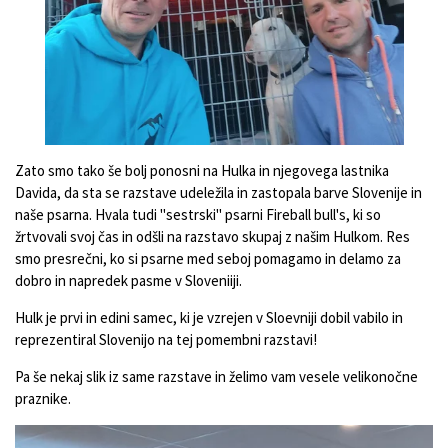
Zato smo tako še bolj ponosni na Hulka in njegovega lastnika
Davida, da sta se razstave udeležila in zastopala barve Slovenije in
naše psarna. Hvala tudi "sestrski" psarni Fireball bull's, ki so
žrtvovali svoj čas in odšli na razstavo skupaj z našim Hulkom. Res
smo presrečni, ko si psarne med seboj pomagamo in delamo za
dobro in napredek pasme v Sloveniiji.
Hulk je prvi in edini samec, ki je vzrejen v Sloevniji dobil vabilo in
reprezentiral Slovenijo na tej pomembni razstavi!
Pa še nekaj slik iz same razstave in želimo vam vesele velikonočne
praznike.