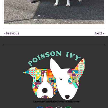
«
Previous
Next
»