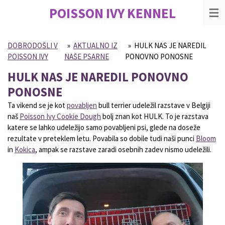
POISSON IVY
KENNEL
Skip
to
main
content
DOBRODOŠLI V
»
AKTUALNO IZ
»
HULK NAS JE NAREDIL
POISSON IVY
NAŠE PSARNE
PONOVNO PONOSNE
HULK NAS JE NAREDIL PONOVNO
PONOSNE
Ta vikend se je kot
povabljen
bull terrier udeležil razstave v Belgiji
naš
Poisson Ivy
Cookie Dough
bolj znan kot HULK. To je razstava
katere se lahko udeležijo samo povabljeni psi, glede na doseže
rezultate v preteklem letu. Povabila so dobile tudi naši punci
Bloom
in
Kokica
, ampak se razstave zaradi osebnih zadev nismo udeležili.