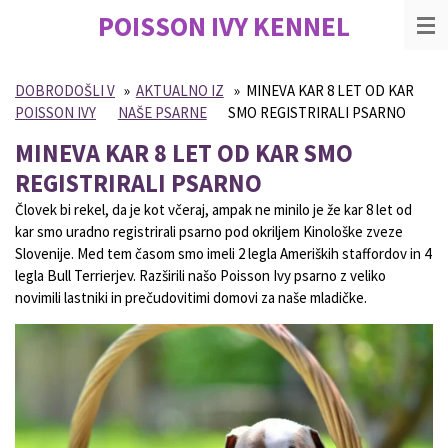
POISSON IVY
KENNEL
Skip
to
main
content
DOBRODOŠLI V
»
AKTUALNO IZ
»
MINEVA KAR 8 LET OD KAR
POISSON IVY
NAŠE PSARNE
SMO REGISTRIRALI PSARNO
MINEVA KAR 8 LET OD KAR SMO
REGISTRIRALI PSARNO
Človek bi rekel, da je kot včeraj, ampak ne minilo je že kar 8 let od
kar smo uradno registrirali psarno pod okriljem Kinološke zveze
Slovenije. Med tem časom smo imeli 2 legla Ameriških staffordov in 4
legla Bull Terrierjev. Razširili našo Poisson Ivy psarno z veliko
novimili lastniki in prečudovitimi domovi za naše mladičke.