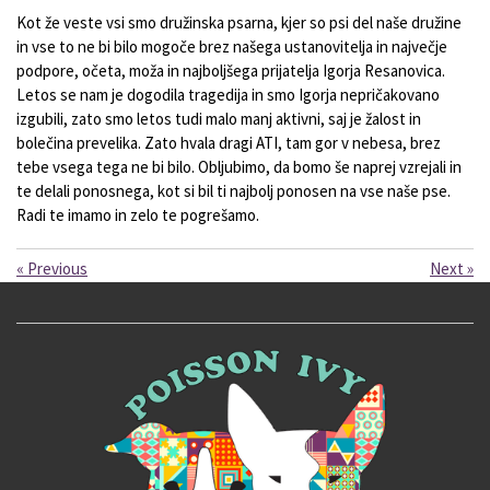
Kot že veste vsi smo družinska psarna, kjer so psi del naše družine
in vse to ne bi bilo mogoče brez našega ustanovitelja in največje
podpore, očeta, moža in najboljšega prijatelja Igorja Resanovica.
Letos se nam je dogodila tragedija in smo Igorja nepričakovano
izgubili, zato smo letos tudi malo manj aktivni, saj je žalost in
bolečina prevelika. Zato hvala dragi ATI, tam gor v nebesa, brez
tebe vsega tega ne bi bilo. Obljubimo, da bomo še naprej vzrejali in
te delali ponosnega, kot si bil ti najbolj ponosen na vse naše pse.
Radi te imamo in zelo te pogrešamo.
«
Previous
Next
»