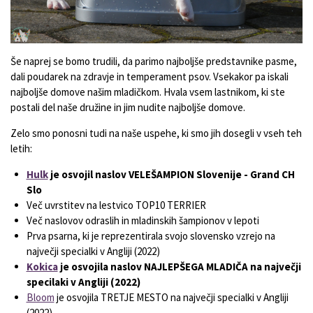
Še naprej se bomo trudili, da parimo najboljše predstavnike pasme,
dali poudarek na zdravje in temperament psov. Vsekakor pa iskali
najboljše domove našim mladičkom. Hvala vsem lastnikom, ki ste
postali del naše družine in jim nudite najboljše domove.
Zelo smo ponosni tudi na naše uspehe, ki smo jih dosegli v vseh teh
letih:
Hulk
je osvojil naslov VELEŠAMPION Slovenije - Grand CH
Slo
Več uvrstitev na lestvico TOP10 TERRIER
Več naslovov odraslih in mladinskih šampionov v lepoti
Prva psarna, ki je reprezentirala svojo slovensko vzrejo na
največji specialki v Angliji (2022)
Kokica
je osvojila naslov NAJLEPŠEGA MLADIČA na največji
specilaki v Angliji (2022)
Bloom
je osvojila TRETJE MESTO na največji specialki v Angliji
(2022)