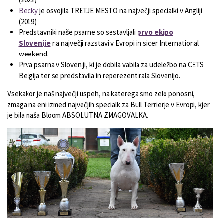
Becky
je osvojila TRETJE MESTO na največji specialki v Angliji
(2019)
Predstavniki naše psarne so sestavljali
prvo ekipo
Slovenije
na največji razstavi v Evropi in sicer International
weekend.
Prva psarna v Sloveniji, ki je dobila vabila za udeležbo na CETS
Belgija ter se predstavila in reperezentirala Slovenijo.
Vsekakor je naš največji uspeh, na katerega smo zelo ponosni,
zmaga na eni izmed največjih specialk za Bull Terrierje v Evropi, kjer
je bila naša Bloom ABSOLUTNA ZMAGOVALKA.