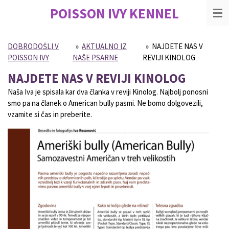
POISSON IVY
KENNEL
Skip
to
main
content
DOBRODOŠLI V
»
AKTUALNO IZ
»
NAJDETE NAS V
POISSON IVY
NAŠE PSARNE
REVIJI KINOLOG
NAJDETE NAS V REVIJI KINOLOG
Naša Iva je spisala kar dva članka v reviji Kinolog. Najbolj ponosni
smo pa na članek o American bully pasmi. Ne bomo dolgovezili,
vzamite si čas in preberite.