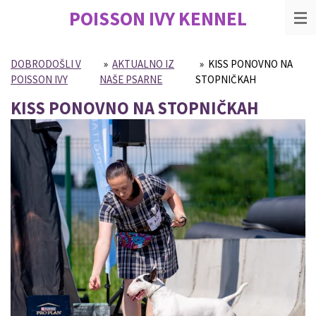
POISSON IVY
KENNEL
Skip
to
main
content
DOBRODOŠLI V
»
AKTUALNO IZ
»
KISS PONOVNO NA
POISSON IVY
NAŠE PSARNE
STOPNIČKAH
KISS PONOVNO NA STOPNIČKAH