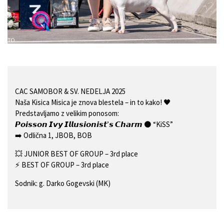
CAC SAMOBOR & SV. NEDELJA 2025
Naša Kisica Misica je znova blestela – in to kako!
🖤
Predstavljamo z velikim ponosom:
𝙋𝙤𝙞𝙨𝙨𝙤𝙣 𝙄𝙫𝙮 𝙄𝙡𝙡𝙪𝙨𝙞𝙤𝙣𝙞𝙨𝙩’𝙨 𝘾𝙝𝙖𝙧𝙢
⚫️
“KiSS”
➡️
Odlična 1, JBOB, BOB
💥
JUNIOR BEST OF GROUP – 3rd place
⚡️
BEST OF GROUP – 3rd place
Sodnik: g. Darko Gogevski (MK)