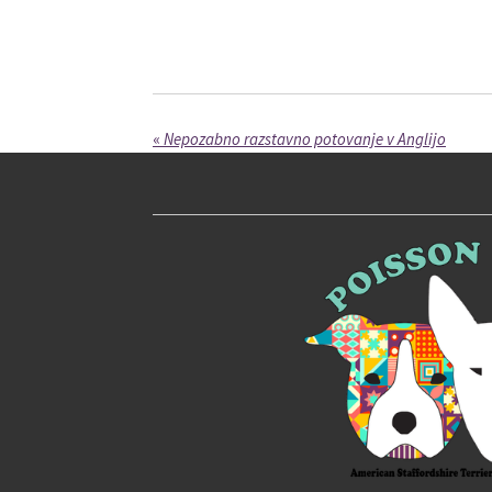
«
Nepozabno razstavno potovanje v Anglijo