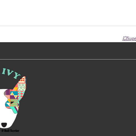
💥Super