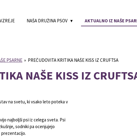
 VZREJE
NAŠA DRUŽINA PSOV
AKTUALNO IZ NAŠE PSAR
AŠE PSARNE
»
PREČUDOVITA KRITIKA NAŠE KISS IZ CRUFTSA
IKA NAŠE KISS IZ CRUFTS
zstav na svetu, ki vsako leto poteka v
jo najboljši psi iz celega sveta. Psi
izkušnje, sodniki pa ocenjujejo
 prezentacijo.