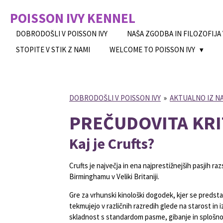
Skip
POISSON IVY
KENNEL
to
main
DOBRODOŠLI V POISSON IVY
NAŠA ZGODBA IN FILOZOFIJA
content
STOPITE V STIK Z NAMI
WELCOME TO POISSON IVY
DOBRODOŠLI V POISSON IVY
»
AKTUALNO IZ N
PREČUDOVITA KRIT
Kaj je Crufts?
Crufts
je največja in ena najprestižnejših pasjih ra
Birminghamu v Veliki Britaniji.
Gre za vrhunski kinološki dogodek, kjer se predstavi
tekmujejo v različnih razredih glede na starost in 
skladnost s standardom pasme, gibanje in splošno