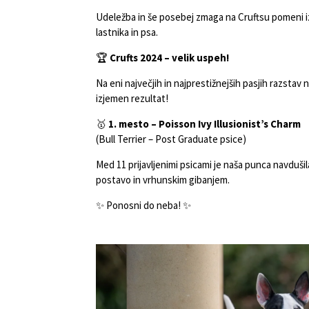
Udeležba in še posebej zmaga na Cruftsu pomeni iz
lastnika in psa.
🏆
Crufts 2024 – velik uspeh!
Na eni največjih in najprestižnejših pasjih razstav 
izjemen rezultat!
🥇
1. mesto – Poisson Ivy Illusionist’s Charm
(Bull Terrier – Post Graduate psice)
Med 11 prijavljenimi psicami je naša punca navdušil
postavo in vrhunskim gibanjem.
✨ Ponosni do neba! ✨