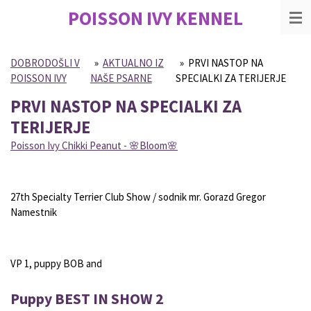
POISSON IVY
KENNEL
Skip
to
main
content
DOBRODOŠLI V
»
AKTUALNO IZ
»
PRVI NASTOP NA
POISSON IVY
NAŠE PSARNE
SPECIALKI ZA TERIJERJE
PRVI NASTOP NA SPECIALKI ZA
TERIJERJE
Poisson Ivy Chikki Peanut -
🌸
Bloom
🌸
27th Specialty Terrier Club Show / sodnik mr. Gorazd Gregor
Namestnik
VP 1, puppy BOB and
Puppy BEST IN SHOW 2