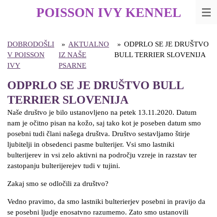
Skip
POISSON IVY
KENNEL
to
main
content
DOBRODOŠLI
»
AKTUALNO
»
ODPRLO SE JE DRUŠTVO
V POISSON
IZ NAŠE
BULL TERRIER SLOVENIJA
IVY
PSARNE
ODPRLO SE JE DRUŠTVO BULL
TERRIER SLOVENIJA
Naše društvo je bilo ustanovljeno na petek 13.11.2020. Datum
nam je očitno pisan na kožo, saj tako kot je poseben datum smo
posebni tudi člani našega društva. Društvo sestavljamo štirje
ljubitelji in obsedenci pasme bulterijer. Vsi smo lastniki
bulterijerev in vsi zelo aktivni na področju vzreje in razstav ter
zastopanju bulterijerejev tudi v tujini.
Zakaj smo se odločili za društvo?
Vedno pravimo, da smo lastniki bulterierjev posebni in pravijo da
se posebni ljudje enosatvno razumemo. Zato smo ustanovili