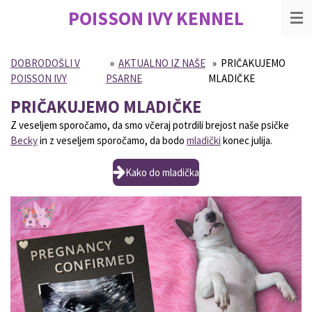
POISSON IVY
KENNEL
Skip
to
main
content
DOBRODOŠLI V
»
AKTUALNO IZ NAŠE
»
PRIČAKUJEMO
POISSON IVY
PSARNE
MLADIČKE
PRIČAKUJEMO MLADIČKE
Z veseljem sporočamo, da smo včeraj potrdili brejost naše psičke
Becky
in z veseljem sporočamo, da bodo
mladički
konec julija.
Kako do mladička