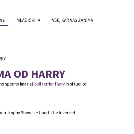
NE
MLADIČKI
VSE, KAR VAS ZANIMA
RRY
MA OD HARRY
etno spermo ima naš
bull terrier
Harry
in si tudi to
pen Trophy Show Ice Court The Inverted.