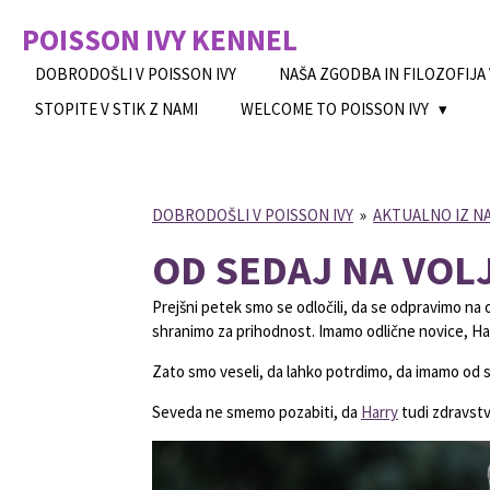
Skip
POISSON IVY
KENNEL
to
main
DOBRODOŠLI V POISSON IVY
NAŠA ZGODBA IN FILOZOFIJA
content
STOPITE V STIK Z NAMI
WELCOME TO POISSON IVY
DOBRODOŠLI V POISSON IVY
»
AKTUALNO IZ N
OD SEDAJ NA VOL
Prejšni petek smo se odločili, da se odpravimo na 
shranimo za prihodnost. Imamo odlične novice, Ha
Zato smo veseli, da lahko potrdimo, da imamo od s
Seveda ne smemo pozabiti, da
Harry
tudi zdravstv