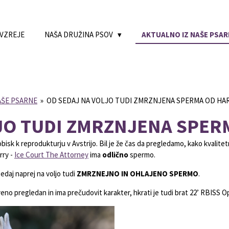
 VZREJE
NAŠA DRUŽINA PSOV
AKTUALNO IZ NAŠE PSAR
AŠE PSARNE
»
OD SEDAJ NA VOLJO TUDI ZMRZNJENA SPERMA OD HA
JO TUDI ZMRZNJENA SPER
obisk k reprodukturju v Avstrijo. Bil je že čas da pregledamo, kako kvalit
rry -
Ice Court The Attorney
ima
odlično
spermo.
edaj naprej na voljo tudi
ZMRZNEJNO IN OHLAJENO SPERMO
.
eno pregledan in ima prečudovit karakter, hkrati je tudi brat
22’ RBISS O