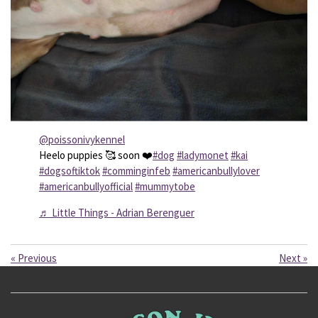
@poissonivykennel
Heelo puppies 🥰 soon ❤️
#dog
#ladymonet
#kai
#dogsoftiktok
#comminginfeb
#americanbullylover
#americanbullyofficial
#mummytobe
♬ Little Things - Adrian Berenguer
«
Previous
Next
»