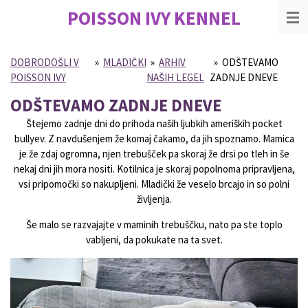
POISSON IVY
KENNEL
Skip
to
main
content
DOBRODOŠLI V
»
MLADIČKI
»
ARHIV
»
ODŠTEVAMO
POISSON IVY
NAŠIH LEGEL
ZADNJE DNEVE
ODŠTEVAMO ZADNJE DNEVE
Štejemo zadnje dni do prihoda naših ljubkih ameriških pocket
bullyev. Z navdušenjem že komaj čakamo, da jih spoznamo. Mamica
je že zdaj ogromna, njen trebušček pa skoraj že drsi po tleh in še
nekaj dni jih mora nositi. Kotilnica je skoraj popolnoma pripravljena,
vsi pripomočki so nakupljeni. Mladički že veselo brcajo in so polni
življenja.
Še malo se razvajajte v maminih trebuščku, nato pa ste toplo
vabljeni, da pokukate na ta svet.