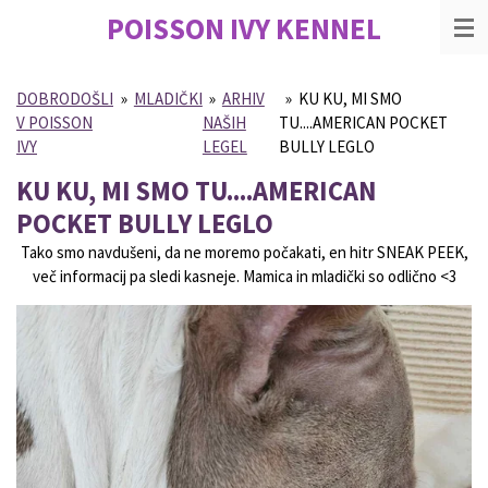
POISSON IVY
KENNEL
Skip
to
main
content
DOBRODOŠLI
»
MLADIČKI
»
ARHIV
»
KU KU, MI SMO
V POISSON
NAŠIH
TU....AMERICAN POCKET
IVY
LEGEL
BULLY LEGLO
KU KU, MI SMO TU....AMERICAN
POCKET BULLY LEGLO
Tako smo navdušeni, da ne moremo počakati, en hitr SNEAK PEEK,
več informacij pa sledi kasneje. Mamica in mladički so odlično <3