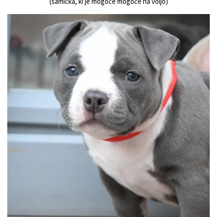
(samička, ki je mogoče mogoče na voljo)