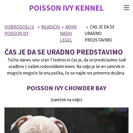
POISSON IVY
KENNEL
Skip
to
main
content
DOBRODOŠLI V
»
MLADIČKI
»
ARHIV
»
ČAS JE DA SE
POISSON IVY
NAŠIH
URADNO
LEGEL
PREDSTAVIMO
ČAS JE DA SE URADNO PREDSTAVIMO
Točno danes smo stari 7 tednov in čas je, da se predstavimo tudi
uradbno z našimi rodovnišikimi imeni. Na voljo je še en samček in
mogoče mogoče še ena psička, če se najde res primerna družina.
POISSON IVY CHOWDER BAY
(samček na voljo)