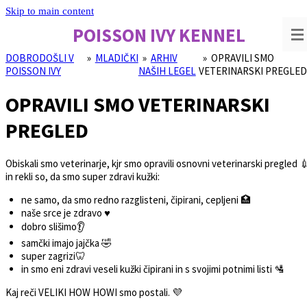
Skip to main content
POISSON IVY
KENNEL
DOBRODOŠLI V
»
MLADIČKI
»
ARHIV
»
OPRAVILI SMO
POISSON IVY
NAŠIH LEGEL
VETERINARSKI PREGLED
OPRAVILI SMO VETERINARSKI
PREGLED
Obiskali smo veterinarje, kjr smo opravili osnovni veterinarski pregled 
in rekli so, da smo super zdravi kužki:
ne samo, da smo redno razglisteni, čipirani, cepljeni 🏥
naše srce je zdravo ♥
dobro slišimo👂
samčki imajo jajčka
🤣
super zagrizi🦷
in smo eni zdravi veseli kužki čipirani in s svojimi potnimi listi 🛂
Kaj reči VELIKI HOW HOWI smo postali. 💜