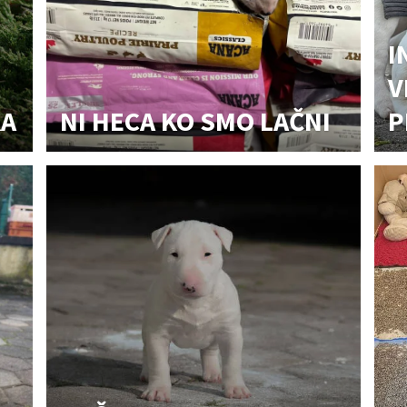
I
V
KA
NI HECA KO SMO LAČNI
P