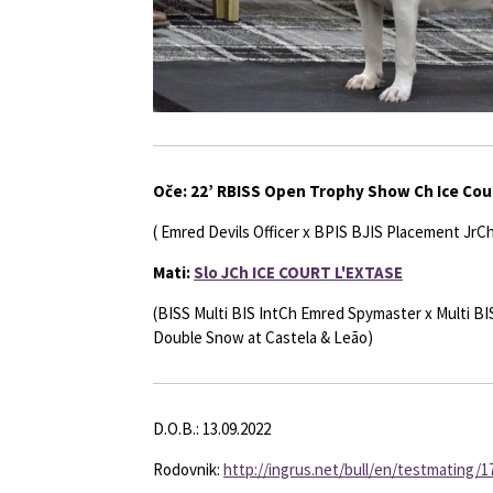
Oče: 22’ RBISS Open Trophy Show Ch Ice Cou
( Emred Devils Officer x BPIS BJIS Placement JrCh 
Mati:
Slo JCh ICE COURT L'EXTASE
(BISS Multi BIS IntCh Emred Spymaster x Multi B
Double Snow at Castela & Leão)
D.O.B.: 13.09.2022
Rodovnik:
http://ingrus.net/bull/en/testmating/1