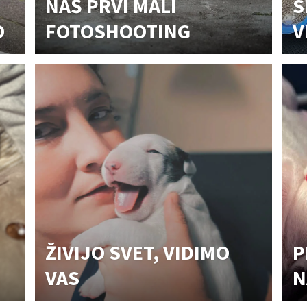
NAŠ PRVI MALI
S
O
FOTOSHOOTING
V
ŽIVIJO SVET, VIDIMO
P
VAS
N