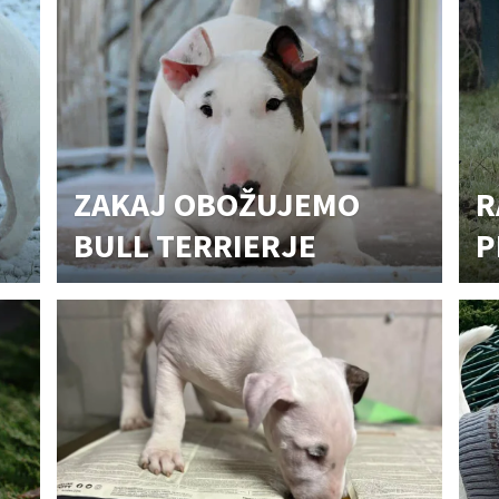
ZAKAJ OBOŽUJEMO
R
BULL TERRIERJE
P