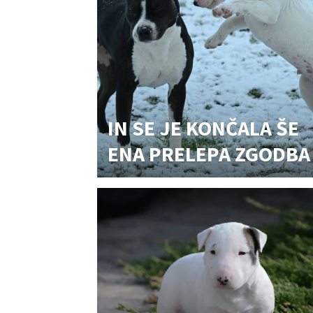
IN SE JE KONČALA ŠE
ENA PRELEPA ZGODBA