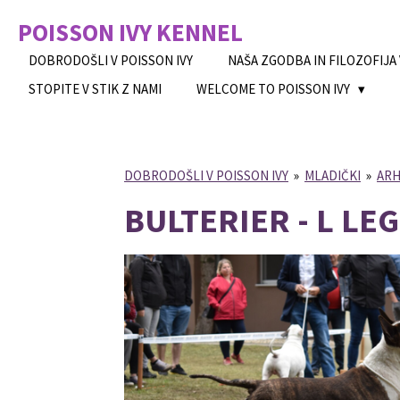
Skip
POISSON IVY
KENNEL
to
main
DOBRODOŠLI V POISSON IVY
NAŠA ZGODBA IN FILOZOFIJA
content
STOPITE V STIK Z NAMI
WELCOME TO POISSON IVY
DOBRODOŠLI V POISSON IVY
»
MLADIČKI
»
ARH
BULTERIER - L LE