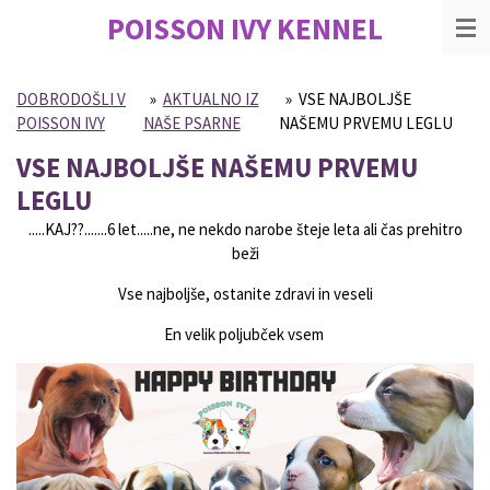
POISSON IVY
KENNEL
Skip
to
main
content
DOBRODOŠLI V
»
AKTUALNO IZ
»
VSE NAJBOLJŠE
POISSON IVY
NAŠE PSARNE
NAŠEMU PRVEMU LEGLU
VSE NAJBOLJŠE NAŠEMU PRVEMU
LEGLU
.....KAJ??.......6 let.....ne, ne nekdo narobe šteje leta ali čas prehitro
beži
Vse najboljše, ostanite zdravi in veseli
En velik poljubček vsem