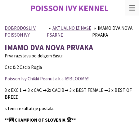
POISSON IVY
KENNEL
Skip
to
main
content
DOBRODOŠLI V
»
AKTUALNO IZ NAŠE
»
IMAMO DVA NOVA
POISSON IVY
PSARNE
PRVAKA
IMAMO DVA NOVA PRVAKA
Prva razstava po dolgem času:
Cac & 2 Cacib Rogla
Poisson
Ivy Chikki Peanut a.k.a 🌸
BLOOM
🌸
3 x EXC.1 ➡
3 x CAC ➡
2x CACIB➡
3 x BEST FEMALE ➡
3 x BEST OF
BREED
s temi rezultati je postala:
**🆕️
CHAMPION OF SLOVENIA
🏆**