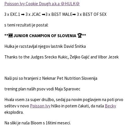
P
oisson Ivy Cookie Dough a.k.a 🍪
HULK🍪
3 x EXC.1 ➡
3 x JCAC ➡
3 x BEST MALE➡
3 x BEST OF SEX
s temi rezultati je postal:
**🆕️ JUNIOR CHAMPION OF SLOVENIA 🏆**
Hulka je razstavljal njegov lastnik David Šnitka
Thanks to the Judges Srecko Kukic, Željko Gajić and Vibor Jezek
Naši psi so hranjeni z Nekmar Pet Nutrition Slovenija
trening plan naših psov vodi Maja Sparovec
Hvala vsem za super družbo, sedaj pa novim poglavjem na poti prvo
selitev v novo
Poisson Ivy
hiško in potem čakati, da naša
Becky
eksplodira.
Na sliki je naša Bloom s 16timi meseci.