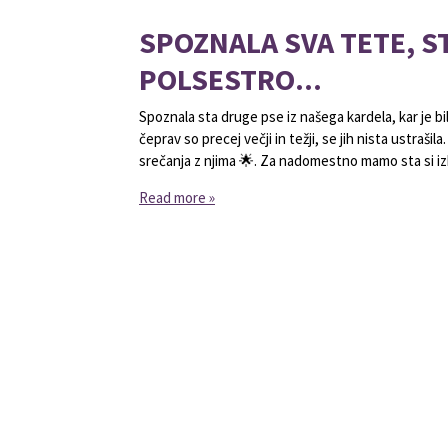
SPOZNALA SVA TETE, S
POLSESTRO...
Spoznala sta druge pse iz našega kardela, kar je bi
čeprav so precej večji in težji, se jih nista ustraši
srečanja z njima 🌟. Za nadomestno mamo sta si izbr
Read more »