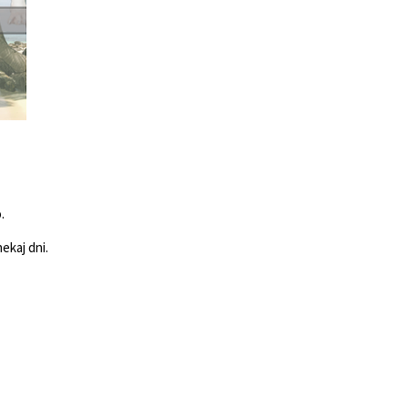
.
nekaj dni.