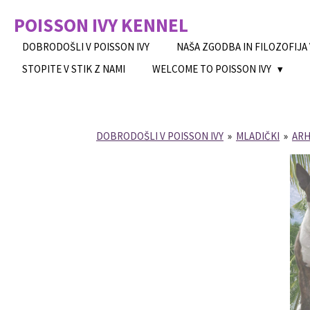
Skip
POISSON IVY
KENNEL
to
main
DOBRODOŠLI V POISSON IVY
NAŠA ZGODBA IN FILOZOFIJA
content
STOPITE V STIK Z NAMI
WELCOME TO POISSON IVY
DOBRODOŠLI V POISSON IVY
»
MLADIČKI
»
ARH