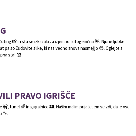
NG
šuting 📸 in sta se izkazala za izjemno fotogenična 🌟. Njune ljubke
tat pa so čudovite slike, ki nas vedno znova nasmejijo 😊. Oglejte si
upna sta! 🥰
ILI PRAVO IGRIŠČE
🚧, tunel 🌈 in gugalnice 🏰. Našim malim prijateljem se zdi, da je vse
u 🐾.