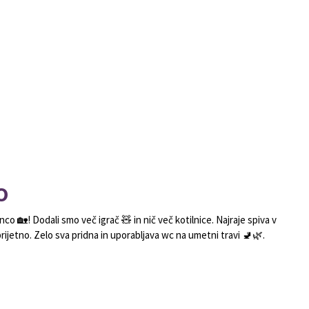
O
co 🏡! Dodali smo več igrač 🧸 in nič več kotilnice. Najraje spiva v
ijetno. Zelo sva pridna in uporabljava wc na umetni travi 🚽🌿.