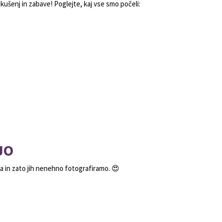
zkušenj in zabave! Poglejte, kaj vse smo počeli:
JO
a in zato jih nenehno fotografiramo. 😍