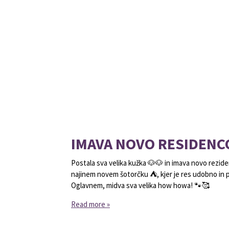
IMAVA NOVO RESIDENC
Postala sva velika kužka 🐶🐶 in imava novo reziden
najinem novem šotorčku ⛺, kjer je res udobno in pr
Oglavnem, midva sva velika how howa! 🐾🥰
Read more »