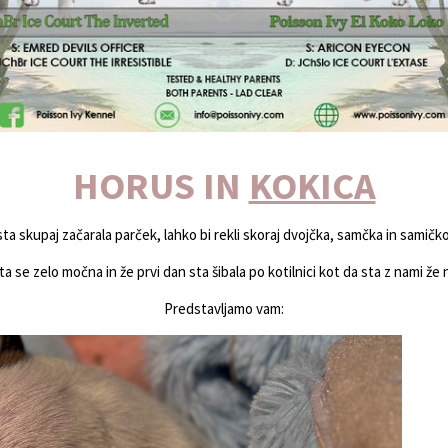
HORUS IN
KOKICA
sta skupaj začarala parček, lahko bi rekli skoraj dvojčka, samčka in samičko
ta se zelo močna in že prvi dan sta šibala po kotilnici kot da sta z nami že 
Predstavljamo vam: