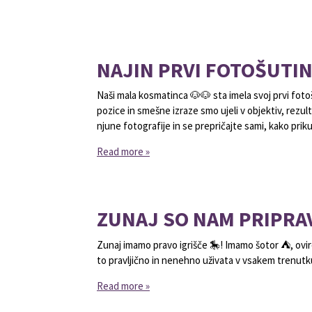
NAJIN PRVI FOTOŠUTI
Naši mala kosmatinca 🐶🐶 sta imela svoj prvi foto
pozice in smešne izraze smo ujeli v objektiv, rezul
njune fotografije in se prepričajte sami, kako prik
Read more »
ZUNAJ SO NAM PRIPRAV
Zunaj imamo pravo igrišče 🎠! Imamo šotor ⛺, ovire 
to pravljično in nenehno uživata v vsakem trenutk
Read more »