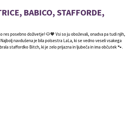
TRICE, BABICO, STAFFORDE,
lo res posebno doživetje! 🐶💖 Vsi so ju oboževali, onadva pa tudi njih,
la. Najbolj navdušena je bila polsestra LaLa, ki se vedno veseli vsakega
ala staffordko Bitch, ki je zelo prijazna in ljubeča in ima občutek 🐾.