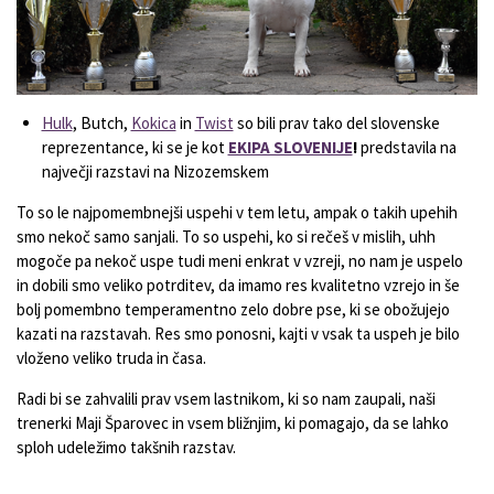
Hulk
, Butch,
Kokica
in
Twist
so bili prav tako del slovenske
reprezentance, ki se je kot
EKIPA SLOVENIJE
!
predstavila na
največji razstavi na Nizozemskem
To so le najpomembnejši uspehi v tem letu, ampak o takih upehih
smo nekoč samo sanjali. To so uspehi, ko si rečeš v mislih, uhh
mogoče pa nekoč uspe tudi meni enkrat v vzreji, no nam je uspelo
in dobili smo veliko potrditev, da imamo res kvalitetno vzrejo in še
bolj pomembno temperamentno zelo dobre pse, ki se obožujejo
kazati na razstavah. Res smo ponosni, kajti v vsak ta uspeh je bilo
vloženo veliko truda in časa.
Radi bi se zahvalili prav vsem lastnikom, ki so nam zaupali, naši
trenerki Maji Šparovec in vsem bližnjim, ki pomagajo, da se lahko
sploh udeležimo takšnih razstav.