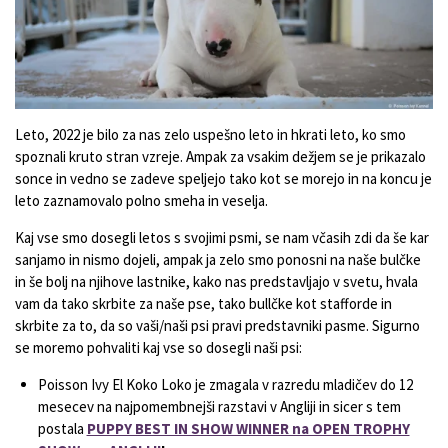
Leto, 2022 je bilo za nas zelo uspešno leto in hkrati leto, ko smo
spoznali kruto stran vzreje. Ampak za vsakim dežjem se je prikazalo
sonce in vedno se zadeve speljejo tako kot se morejo in na koncu je
leto zaznamovalo polno smeha in veselja.
Kaj vse smo dosegli letos s svojimi psmi, se nam včasih zdi da še kar
sanjamo in nismo dojeli, ampak ja zelo smo ponosni na naše bulčke
in še bolj na njihove lastnike, kako nas predstavljajo v svetu, hvala
vam da tako skrbite za naše pse, tako bullčke kot stafforde in
skrbite za to, da so vaši/naši psi pravi predstavniki pasme. Sigurno
se moremo pohvaliti kaj vse so dosegli naši psi:
Poisson Ivy El Koko Loko je zmagala v razredu mladičev do 12
mesecev na najpomembnejši razstavi v Angliji in sicer s tem
postala
PUPPY BEST IN SHOW WINNER na OPEN TROPHY