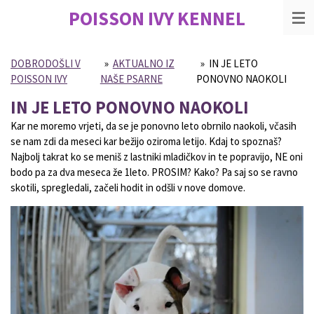
POISSON IVY
KENNEL
Skip
to
main
content
DOBRODOŠLI V
»
AKTUALNO IZ
»
IN JE LETO
POISSON IVY
NAŠE PSARNE
PONOVNO NAOKOLI
IN JE LETO PONOVNO NAOKOLI
Kar ne moremo vrjeti, da se je ponovno leto obrnilo naokoli, včasih
se nam zdi da meseci kar bežijo oziroma letijo. Kdaj to spoznaš?
Najbolj takrat ko se meniš z lastniki mladičkov in te popravijo, NE oni
bodo pa za dva meseca že 1leto. PROSIM? Kako? Pa saj so se ravno
skotili, spregledali, začeli hodit in odšli v nove domove.