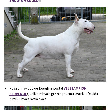
SHOW-u v ANGLIJI
!
Poisson Ivy Cookie Dough je postal
VELEŠAMPION
SLOVENIJE
!
, velika zahvala gre njegovemu lastniku Davidu
Kirbišu, hvala hvala hvala