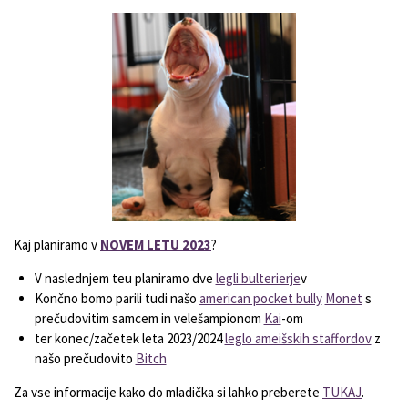
Kaj planiramo v
NOVEM LETU 2023
?
V naslednjem teu planiramo dve
legli bulterierje
v
Končno bomo parili tudi našo
american pocket bully
Monet
s
prečudovitim samcem in velešampionom
Kai
-om
ter konec/začetek leta 2023/2024
leglo ameišskih staffordov
z
našo prečudovito
Bitch
Za vse informacije kako do mladička si lahko preberete
TUKAJ
.